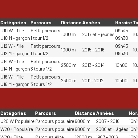
Catégories
Parcours
Distance
Années
Horaire
Ta
U10 W - fille
Petit parcours
09h45
1000 m
2017 et + jeunes
10
U10 M - garçon
1 tour 1/2
09h30
U12 W - fille
Petit parcours
09h45
1000 m
2015 - 2016
10
U12 M - garçon
1 tour 1/2
09h30
U14 W - fille
Petit parcours
2300 m
2013 - 2014
10h00
10
U14 M - garçon
3 tours 1/2
U16 W - fille
Petit parcours
2300 m
2011 - 2012
10h00
10
U16 M - garçon
3 tours 1/2
Catégories
Parcours
Distance
Années
Hor
U20 W Populaire
Parcours populaire
6000 m
2007 - 2016
10h1
W20+ Populaire
Parcours populaire
6000 m
2006 et + âgées
10h1
W20+ Elite
Parcours élite
12000 m
1987 - 2016
10h1