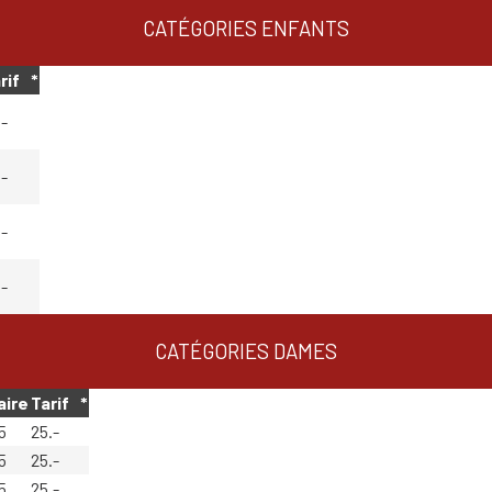
CATÉGORIES ENFANTS
rif
_
*
.-
.-
.-
.-
CATÉGORIES DAMES
aire
Tarif
_
*
5
25.-
5
25.-
5
25.-