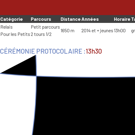
Catégorie
Parcours
Distance
Années
Horaire
T
Relais
Petit parcours
1650 m
2014 et + jeunes
13h00
gr
Pour les Petits
2 tours 1/2
CÉRÉMONIE PROTOCOLAIRE :
13h30