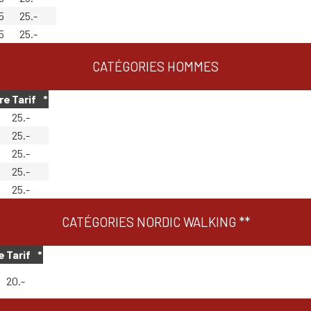
5
25.-
5
25.-
CATÉGORIES HOMMES
re
Tarif
_
*
25.-
25.-
25.-
25.-
25.-
CATÉGORIES NORDIC WALKING **
e
Tarif
_
*
20.-